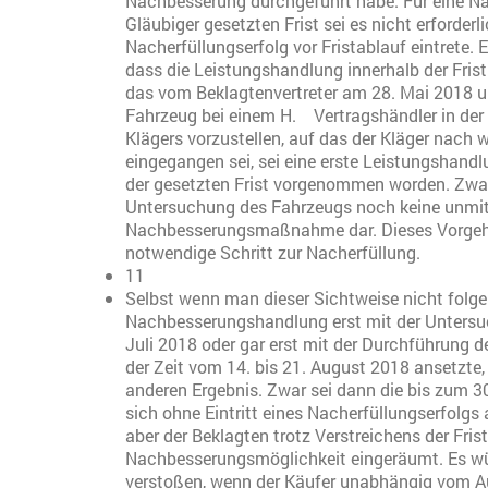
Nachbesserung durchgeführt habe. Für eine Na
Gläubiger gesetzten Frist sei es nicht erforderl
Nacherfüllungserfolg vor Fristablauf eintrete. 
dass die Leistungshandlung innerhalb der Fri
das vom Beklagtenvertreter am 28. Mai 2018 u
Fahrzeug bei einem H. Vertragshändler in de
Klägers vorzustellen, auf das der Kläger nach 
eingegangen sei, sei eine erste Leistungshandl
der gesetzten Frist vorgenommen worden. Zwar
Untersuchung des Fahrzeugs noch keine unmit
Nachbesserungsmaßnahme dar. Dieses Vorgehen
notwendige Schritt zur Nacherfüllung.
11
Selbst wenn man dieser Sichtweise nicht folgen
Nachbesserungshandlung erst mit der Unters
Juli 2018 oder gar erst mit der Durchführung
der Zeit vom 14. bis 21. August 2018 ansetzte,
anderen Ergebnis. Zwar sei dann die bis zum 30
sich ohne Eintritt eines Nacherfüllungserfolgs
aber der Beklagten trotz Verstreichens der Frist 
Nachbesserungsmöglichkeit eingeräumt. Es w
verstoßen, wenn der Käufer unabhängig vom 