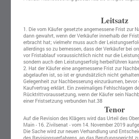
Leitsatz
1. Die vom Käufer gesetzte angemessene Frist zur Na
dann gewahrt, wenn der Verkäufer innerhalb der Fris
erbracht hat; vielmehr muss auch der Leistungserfolg 
allerdings so zu bemessen, dass der Verkäufer be
vor Fristablauf voraussichtlich nicht nur die Leist
sondern auch den Leistungserfolg herbeiführen kann
2. Hat der Käufer eine angemessene Frist zur Nachbe
abgelaufen ist, so ist er grundsätzlich nicht gehalte
Gelegenheit zur Nachbesserung einzuräumen, bevor 
Kaufvertrag erklärt. Ein zweimaliges Fehlschlagen d
Rücktrittvoraussetzung, wenn der Käufer sein Nach
einer Fristsetzung verbunden hat.
38
Tenor
Auf die Revision des Klägers wird das Urteil des Ob
Main - 16. Zivilsenat - vom 14. November 2019 aufg
Die Sache wird zur neuen Verhandlung und Entschei
des Revisionsverfahrens, an das Berufungsgericht z