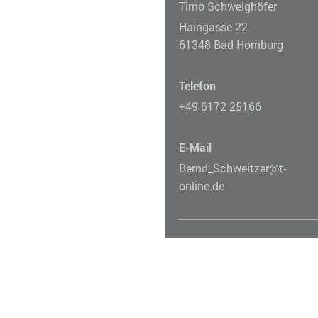
Timo Schweighöfer
Haingasse 22
61348 Bad Homburg
Telefon
+49 6172 25166
E-Mail
Bernd_Schweitzer@t-
online.de