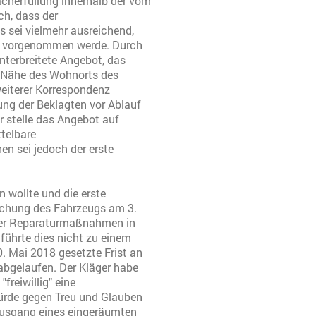
cherfüllung innerhalb der vom
ich, dass der
Es sei vielmehr ausreichend,
st vorgenommen werde. Durch
nterbreitete Angebot, das
r Nähe des Wohnorts des
weiterer Korrespondenz
ung der Beklagten vor Ablauf
 stelle das Angebot auf
telbare
 sei jedoch der erste
 wollte und die erste
uchung des Fahrzeugs am 3.
 der Reparaturmaßnahmen in
 führte dies nicht zu einem
. Mai 2018 gesetzte Frist an
 abgelaufen. Der Kläger habe
"freiwillig" eine
ürde gegen Treu und Glauben
Ausgang eines eingeräumten