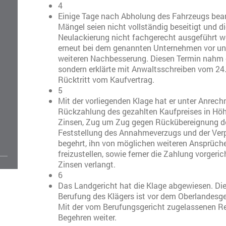
4
Einige Tage nach Abholung des Fahrzeugs bean
Mängel seien nicht vollständig beseitigt und die
Neulackierung nicht fachgerecht ausgeführt wo
erneut bei dem genannten Unternehmen vor und
weiteren Nachbesserung. Diesen Termin nahm e
sondern erklärte mit Anwaltsschreiben vom 2
Rücktritt vom Kaufvertrag.
5
Mit der vorliegenden Klage hat er unter Anre
Rückzahlung des gezahlten Kaufpreises in Höh
Zinsen, Zug um Zug gegen Rückübereignung de
Feststellung des Annahmeverzugs und der Verp
begehrt, ihn von möglichen weiteren Ansprü
freizustellen, sowie ferner die Zahlung vorgeri
Zinsen verlangt.
6
Das Landgericht hat die Klage abgewiesen. Die
Berufung des Klägers ist vor dem Oberlandesge
Mit der vom Berufungsgericht zugelassenen Rev
Begehren weiter.