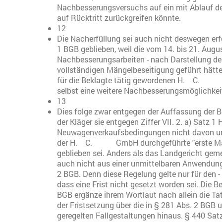
Nachbesserungsversuchs auf ein mit Ablauf de
auf Rücktritt zurückgreifen könnte.
12
Die Nacherfüllung sei auch nicht deswegen erf
1 BGB geblieben, weil die vom 14. bis 21. Aug
Nachbesserungsarbeiten - nach Darstellung des 
vollständigen Mängelbeseitigung geführt hätte
für die Beklagte tätig gewordenen H. C. 
selbst eine weitere Nachbesserungsmöglichke
13
Dies folge zwar entgegen der Auffassung der B
der Kläger sie entgegen Ziffer VII. 2. a) Satz 1
Neuwagenverkaufsbedingungen nicht davon unt
der H. C. GmbH durchgeführte "erste Mang
geblieben sei. Anders als das Landgericht geme
auch nicht aus einer unmittelbaren Anwendung
2 BGB. Denn diese Regelung gelte nur für den - 
dass eine Frist nicht gesetzt worden sei. Die
BGB ergänze ihrem Wortlaut nach allein die Ta
der Fristsetzung über die in § 281 Abs. 2 BGB
geregelten Fallgestaltungen hinaus. § 440 Satz