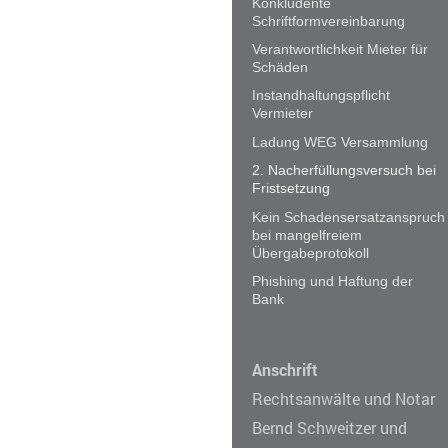
Konkludente
Schriftformvereinbarung
Verantwortlichkeit Mieter für
Schäden
Instandhaltungspflicht
Vermieter
Ladung WEG Versammlung
2. Nacherfüllungsversuch bei
Fristsetzung
Kein Schadensersatzanspruch
bei mangelfreiem
Übergabeprotokoll
Phishing und Haftung der
Bank
Anschrift
Rechtsanwälte und Notar
Bernd Schweitzer und