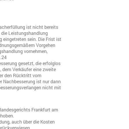
cherfüllung ist nicht bereits
t die Leistungshandlung
eingetreten sein. Die Frist ist
i ordnungsgemäßem Vorgehen
ungshandlung vornehmen,
.
24
sserung gesetzt, die erfolglos
n, dem Verkäufer eine zweite
er den Rücktritt vom
er Nachbesserung ist nur dann
besserungsverlangen nicht mit
erlandesgerichts Frankfurt am
ehoben.
dung, auch über die Kosten
urückverwiesen.