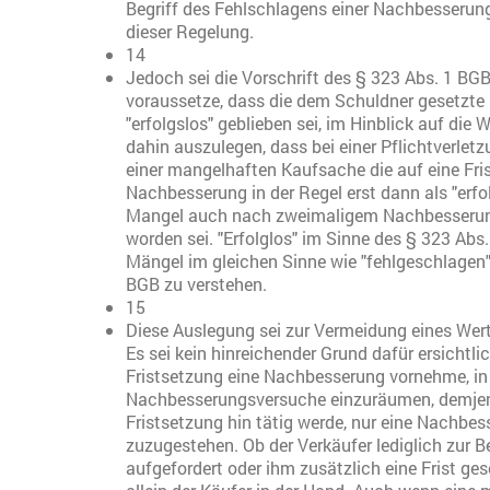
Begriff des Fehlschlagens einer Nachbesserung
dieser Regelung.
14
Jedoch sei die Vorschrift des § 323 Abs. 1 BGB
voraussetze, dass die dem Schuldner gesetzte 
"erfolgslos" geblieben sei, im Hinblick auf di
dahin auszulegen, dass bei einer Pflichtverletz
einer mangelhaften Kaufsache die auf eine Fr
Nachbesserung in der Regel erst dann als "erfol
Mangel auch nach zweimaligem Nachbesserung
worden sei. "Erfolglos" im Sinne des § 323 Abs.
Mängel im gleichen Sinne wie "fehlgeschlagen"
BGB zu verstehen.
15
Diese Auslegung sei zur Vermeidung eines We
Es sei kein hinreichender Grund dafür ersichtli
Fristsetzung eine Nachbesserung vornehme, in
Nachbesserungsversuche einzuräumen, demjenig
Fristsetzung hin tätig werde, nur eine Nachbe
zuzugestehen. Ob der Verkäufer lediglich zur 
aufgefordert oder ihm zusätzlich eine Frist ge