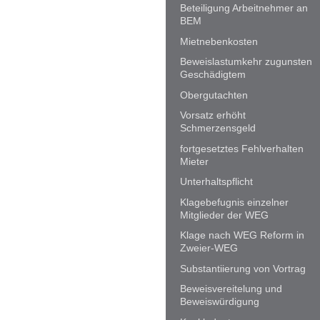
Beteiligung Arbeitnehmer an
BEM
Mietnebenkosten
Beweislastumkehr zugunsten
Geschädigtem
Obergutachten
Vorsatz erhöht
Schmerzensgeld
fortgesetztes Fehlverhalten
Mieter
Unterhaltspflicht
Klagebefugnis einzelner
Mitglieder der WEG
Klage nach WEG Reform in
Zweier-WEG
Substantiierung von Vortrag
Beweisvereitelung und
Beweiswürdigung