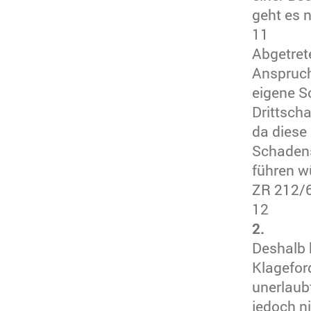
geht es n
11
Abgetret
Anspruch
eigene S
Drittsch
da diese 
Schadens
führen w
ZR 212/
12
2.
Deshalb 
Klagefor
unerlaub
jedoch n