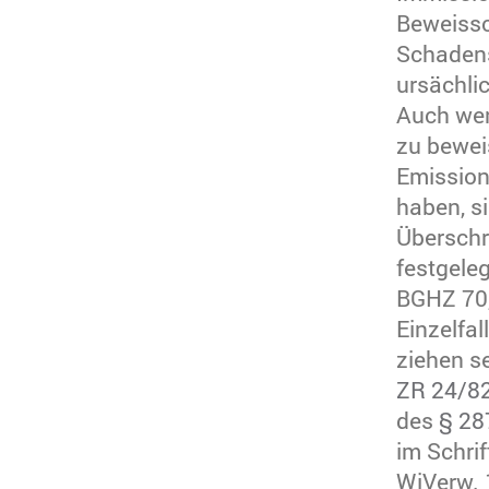
Beweissc
Schadens
ursächl
Auch wen
zu bewei
Emission
haben, si
Überschr
festgele
BGHZ 70,
Einzelfa
ziehen se
ZR 24/8
des
§ 28
im Schri
WiVerw. 1