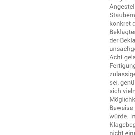
Angestel
Staubemi
konkret 
Beklagte
der Bekl
unsachge
Acht gel
Fertigun
zulässig
sei, gen
sich vie
Möglichk
Beweise 
würde. I
Klagebeg
nicht ei