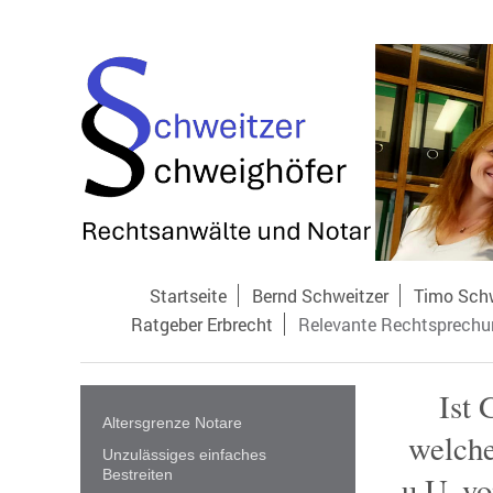
Startseite
Bernd Schweitzer
Timo Sch
Ratgeber Erbrecht
Relevante Rechtsprechu
Ist 
Altersgrenze Notare
welche
Unzulässiges einfaches
Bestreiten
u.U. v