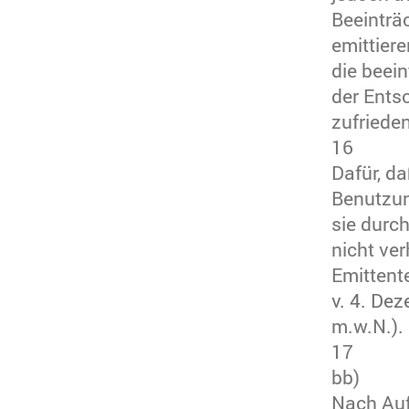
Beeinträ
emittier
die beei
der Ent
zufriede
16
Dafür, d
Benutzun
sie durc
nicht ve
Emittent
v. 4. De
m.w.N.).
17
bb)
Nach Auf