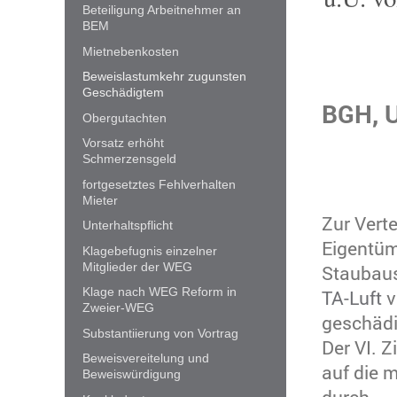
Beteiligung Arbeitnehmer an
BEM
Mietnebenkosten
Beweislastumkehr zugunsten
Geschädigtem
BGH, U
Obergutachten
Vorsatz erhöht
Schmerzensgeld
fortgesetztes Fehlverhalten
Mieter
Zur Vert
Unterhaltspflicht
Eigentüm
Klagebefugnis einzelner
Mitglieder der WEG
Staubaus
Klage nach WEG Reform in
TA-Luft
v
Zweier-WEG
geschädi
Substantiierung von Vortrag
Der VI. 
Beweisvereitelung und
auf die 
Beweiswürdigung
durch