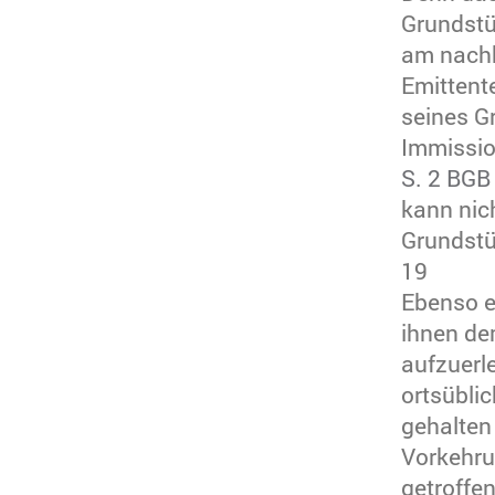
Grundstü
am nachh
Emittent
seines G
Immissio
S. 2 BGB
kann nich
Grundstü
19
Ebenso er
ihnen de
aufzuerl
ortsübli
gehalten
Vorkehr
getroffen