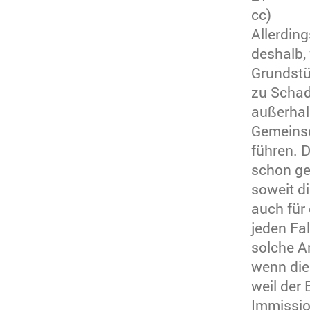
cc)
Allerdin
deshalb,
Grundstü
zu Schad
außerhal
Gemeinsc
führen. D
schon ge
soweit d
auch für
jeden Fa
solche A
wenn di
weil der
Immissio