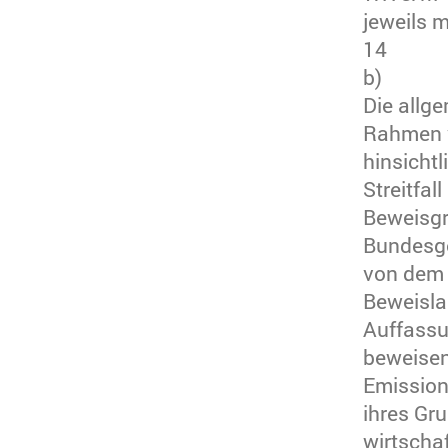
jeweils m
14
b)
Die allg
Rahmen v
hinsicht
Streitfal
Beweisgr
Bundesge
von dem 
Beweisla
Auffassu
beweisen
Emission
ihres Gr
wirtscha