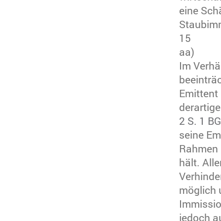
eine Sch
Staubimm
15
aa)
Im Verhä
beeinträ
Emittent 
derartig
2 S. 1 B
seine Em
Rahmen e
hält. Al
Verhinde
möglich 
Immissio
jedoch a