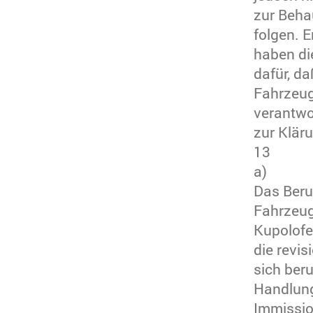
zur Beha
folgen. 
haben di
dafür, da
Fahrzeug
verantwor
zur Klär
13
a)
Das Beru
Fahrzeug
Kupolofe
die revi
sich ber
Handlung
Immissio