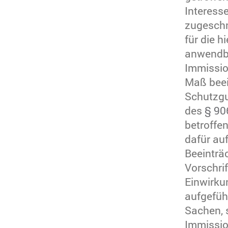
Interess
zugeschn
für die 
anwendbar
Immissio
Maß beein
Schutzgu
des
§ 90
betroffe
dafür auf
Beeinträ
Vorschri
Einwirku
aufgeführ
Sachen, 
Immissio