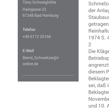
Timo Schweighöfer
Schmelza
Haingasse 22
der Anla
61348 Bad Homburg
Staubaus
getragen 
Telefon
Reinhalt
+49 6172 25166
1974 S. 
2
Die Kläg
E-Mail
Betriebs
Bernd_Schweitzer@t-
online.de
angrenzt
diesem P
Beklagte
sei, daß
Beklagte
November
und 10. 