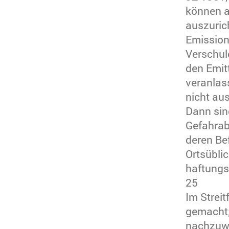
können a
auszurich
Emission
Verschul
den Emit
veranlas
nicht au
Dann sin
Gefahrab
deren Be
Ortsübli
haftungs
25
Im Strei
gemacht;
nachzuwe