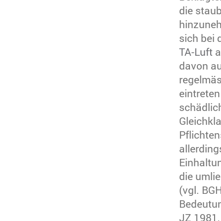
die stau
hinzuneh
sich bei
TA-Luft
a
davon au
regelmäs
eintrete
schädlic
Gleichkl
Pflichten
allerding
Einhaltu
die umli
(vgl. BG
Bedeutun
JZ 1981, 