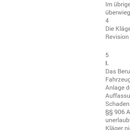
Im übrig
überwieg
4
Die Kläge
Revision 
5
I.
Das Beru
Fahrzeug
Anlage d
Auffassu
Schaden
§§ 906 A
unerlaub
Kläger ni