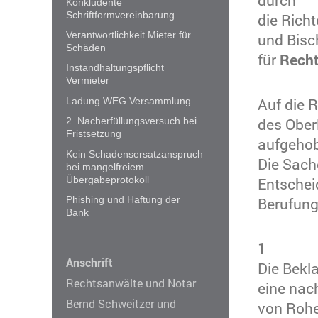
Konkludente
Schriftformvereinbarung
die Richt
Verantwortlichkeit Mieter für
und Bisc
Schäden
für
Rech
Instandhaltungspflicht
Vermieter
Auf die R
Ladung WEG Versammlung
des Ober
2. Nacherfüllungsversuch bei
Fristsetzung
aufgeho
Kein Schadensersatzanspruch
Die Sach
bei mangelfreiem
Entschei
Übergabeprotokoll
Berufung
Phishing und Haftung der
Bank
1
Anschrift
Die Bekla
Rechtsanwälte und Notar
eine nac
Bernd Schweitzer und
von Rohe