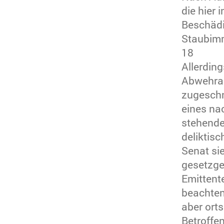
die hier
Beschädi
Staubimm
18
Allerding
Abwehran
zugeschn
eines na
stehende
deliktis
Senat si
gesetzge
Emittent
beachten 
aber ort
Betroffe