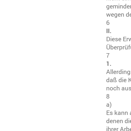
geminder
wegen de
6
II.
Diese Er
Überprüf
7
1.
Allerdin
daß die 
noch aus
8
a)
Es kann a
denen di
ihrer Arb