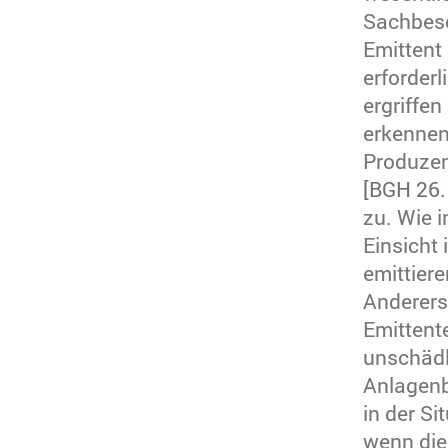
Sachbesc
Emittent
erforder
ergriffen
erkennen
Produzen
[BGH 26.
zu. Wie i
Einsicht 
emittier
Anderers
Emittente
unschädl
Anlagenb
in der Si
wenn die