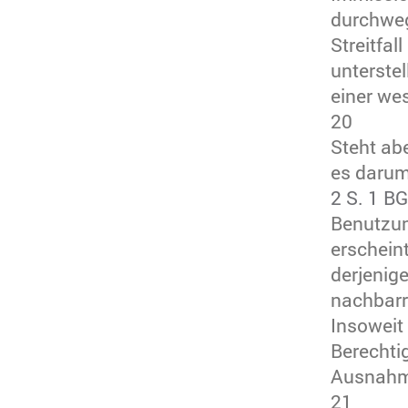
durchweg
Streitfal
unterste
einer we
20
Steht ab
es darum,
2 S. 1 B
Benutzun
erscheint
derjenige
nachbarr
Insoweit
Berechti
Ausnahme
21