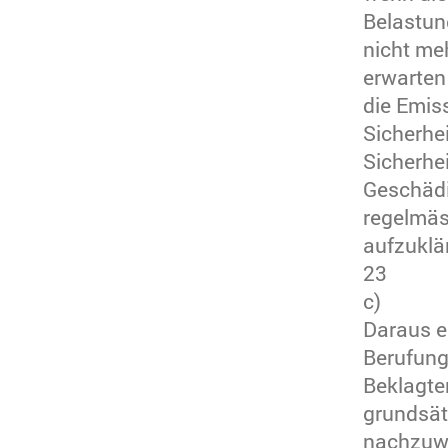
Belastun
nicht me
erwarten
die Emiss
Sicherhe
Sicherhe
Geschädi
regelmäs
aufzuklä
23
c)
Daraus e
Berufung
Beklagte
grundsät
nachzuwe