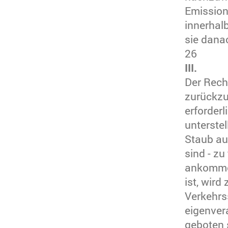
Emission
innerhal
sie dana
26
III.
Der Rech
zurückzu
erforderl
unterste
Staub au
sind - zu
ankommen
ist, wird
Verkehrss
eigenver
geboten 