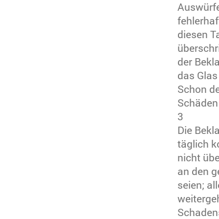
Auswürfe
fehlerha
diesen T
überschri
der Bekl
das Glas
Schon de
Schäden 
3
Die Bekl
täglich 
nicht übe
an den g
seien; al
weiterge
Schadens