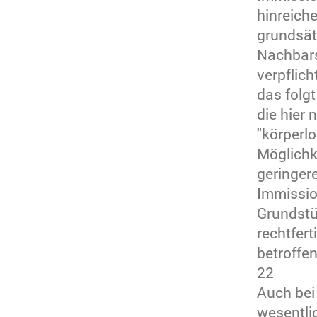
hinreich
grundsät
Nachbars
verpflic
das folg
die hier 
"körperl
Möglichk
geringer
Immissio
Grundstü
rechtfert
betroffe
22
Auch bei 
wesentli